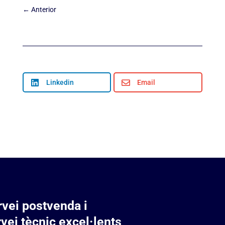
←
Anterior

Linkedin

Email
rvei postvenda i
vei tècnic excel·lents