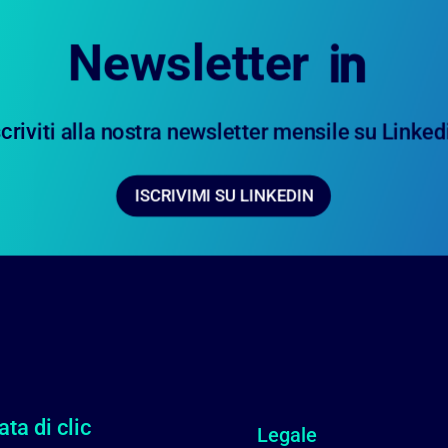
Newsletter

scriviti alla nostra newsletter mensile su Linked
ISCRIVIMI SU LINKEDIN
ata di clic
Legale