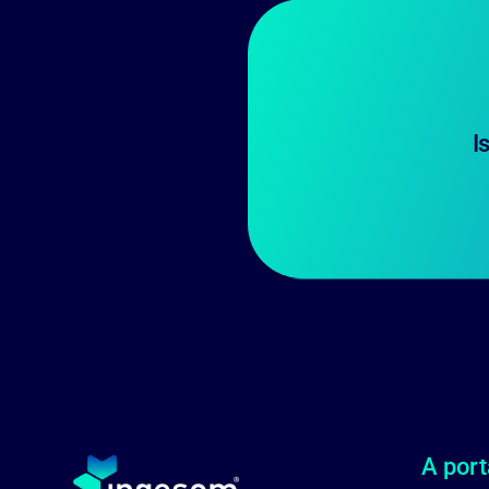
I
A port