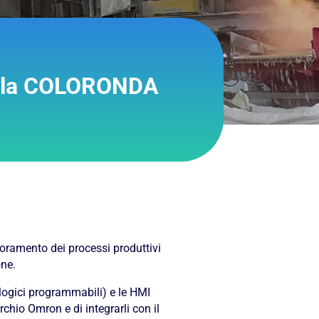
so la COLORONDA
oramento dei processi produttivi
one.
i logici programmabili) e le HMI
hio Omron e di integrarli con il