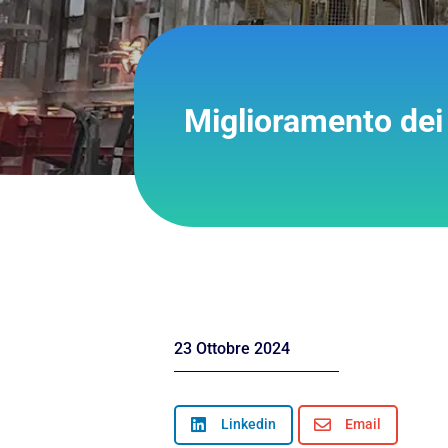
Miglioramento de
23 Ottobre 2024

Linkedin

Email