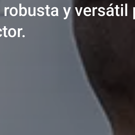
robusta y versátil
tor.